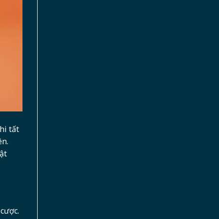
hi tất
ên.
ật
 cược.