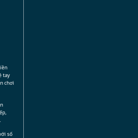
tiền
ề tay
ạn chơi
ến
ếp,
.
với số