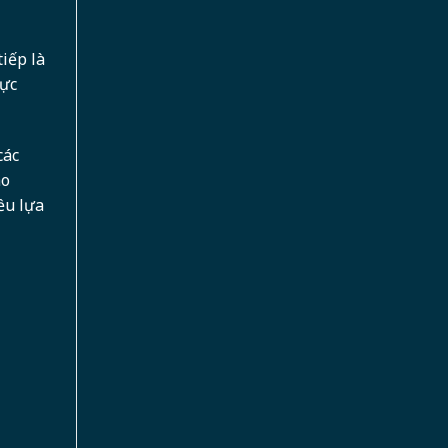
tiếp là
hực
các
ho
ều lựa