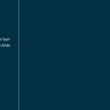
hi bạn
b khác