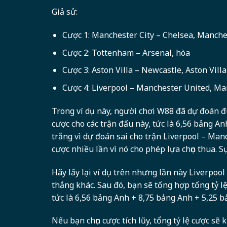
Giả sử:
Cược 1: Manchester City – Chelsea, Manche
Cược 2: Tottenham – Arsenal, hòa
Cược 3: Aston Villa – Newcastle, Aston Vill
Cược 4: Liverpool – Manchester United, M
Trong ví dụ này, người chơi W88 đã dự đoán đú
cược cho các trận đấu này, tức là 6,56 bảng Anh 
trắng vì dự đoán sai cho trận Liverpool – Man
cược nhiều lần vì nó cho phép lựa chọn thua. Sự
Hãy lấy lại ví dụ trên nhưng lần này Liverpoo
thắng khác. Sau đó, bạn sẽ tổng hợp tổng tỷ lệ
tức là 6,56 bảng Anh + 8,75 bảng Anh + 5,25 b
Nếu bạn chọn cược tích lũy, tổng tỷ lệ cược sẽ 