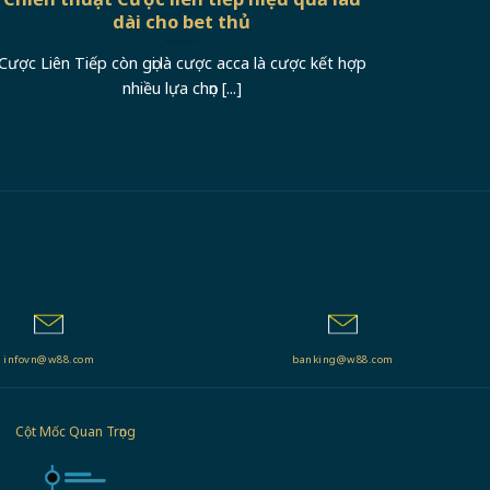
dài cho bet thủ
Cược Liên Tiếp còn gọi là cược acca là cược kết hợp
nhiều lựa chọn [...]
infovn@w88.com
banking@w88.com
Cột Mốc Quan Trọng