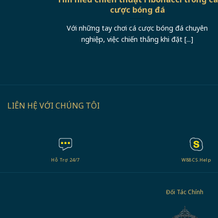
cược bóng đá
Với những tay chơi cá cược bóng đá chuyên
nghiệp, việc chiến thắng khi đặt [...]
LIÊN HỆ VỚI CHÚNG TÔI
Hỗ Trợ 24/7
W88CS.Help
Đối Tác Chính