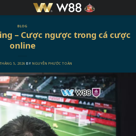
BLOG
ting – Cược ngược trong cá cược
online
 THÁNG 5, 2026
BY
NGUYỄN PHƯỚC TOÀN