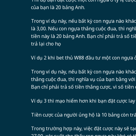
của bạn là 20 bảng Anh.
Trong ví dụ này, nếu bất kỳ con ngựa nào khác
là 3,00. Nếu con ngựa thắng cuộc đua, thì ngh
tiền này là 20 bảng Anh. Bạn chỉ phải trả số t
trả lại cho họ.
Ví dụ 2 khi bet thủ W88 đầu tư một con ngựa ở
Trong ví dụ này, nếu bất kỳ con ngựa nào khá
thắng cuộc đua, thì nghĩa vụ của bạn bằng với
Bạn chỉ phải trả số tiền thắng cược, vì số tiền
Ví dụ 3 thì mạo hiểm hơn khi bạn đặt cược lay
Tiền cược của người ủng hộ là 10 bảng còn tr
Trong trường hợp này, việc đặt cược này sẽ tạ