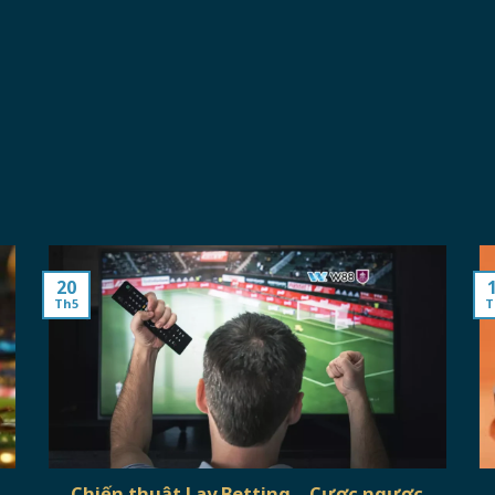
20
Th5
T
Chiến thuật Lay Betting – Cược ngược