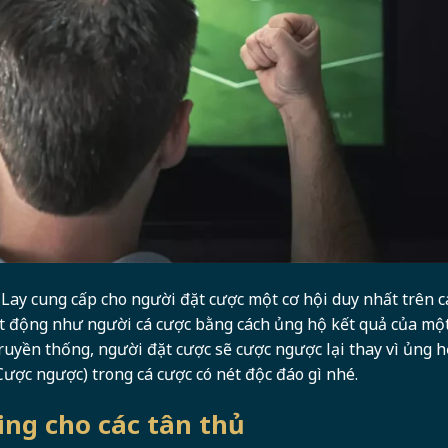
 Lay cung cấp cho người đặt cược một cơ hội duy nhất trên c
ạt động như người cá cược bằng cách ủng hộ kết quả của mộ
ruyền thống, người đặt cược sẽ cược ngược lại thay vì ủng 
ược ngược) trong cá cược có nét độc đáo gì nhé.
ting cho các tân thủ